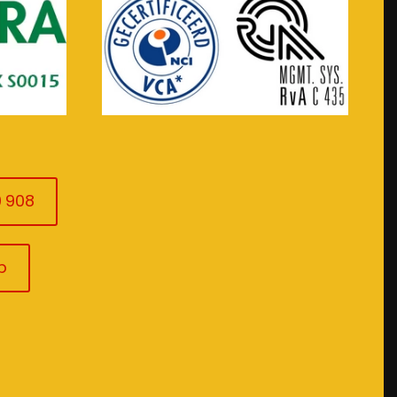
0 908
p