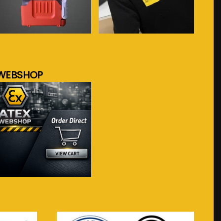
meer info...
meer info...
WEBSHOP
Bezoek de webshop