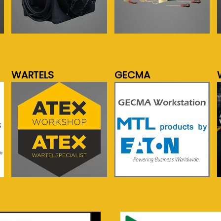
meer info...
meer info...
WARTELS
GECMA
meer info...
meer info...