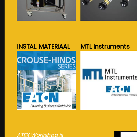
meer info...
meer info...
INSTAL. MATERIAAL
MTL Instruments
meer info...
meer info...
ATEX Workshop is