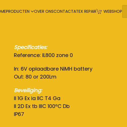
OME
PRODUCTEN
OVER ONS
CONTACT
ATEX REPAIR
WEBSHOP
Specificaties:
Reference: IL800 zone 0
In: 6V oplaadbare NiMH battery
Out: 80 or 200Lm
Beveiliging:
II 1G Ex ia IIC T4 Ga
II 2D Ex tb IIIC 100ºC Db
IP67