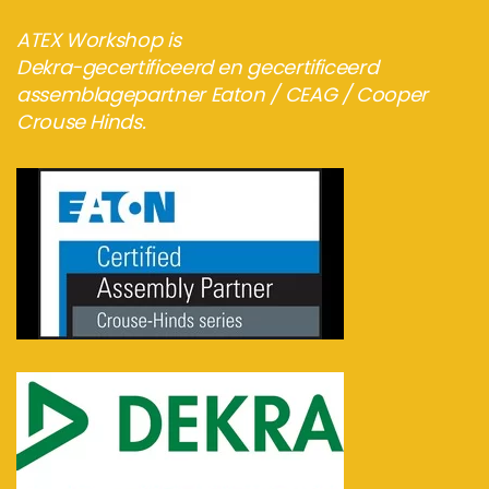
ATEX Workshop is
Dekra-gecertificeerd en gecertificeerd
assemblagepartner Eaton / CEAG / Cooper
Crouse Hinds.