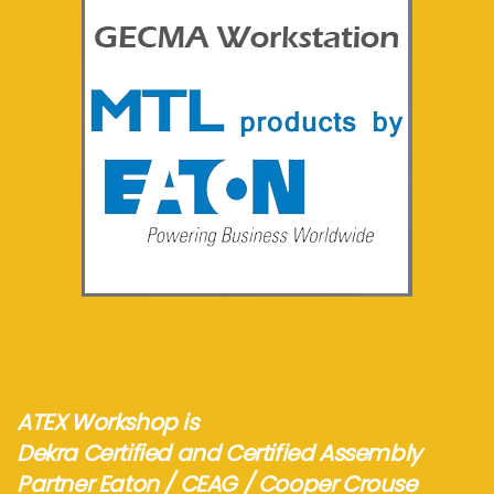
See more...
ATEX Workshop is
Dekra Certified and Certified Assembly
Partner Eaton / CEAG / Cooper Crouse