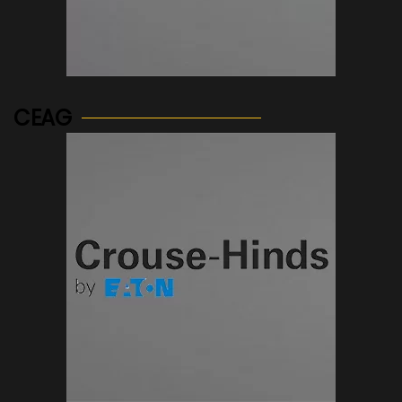
See more...
CEAG
See more...