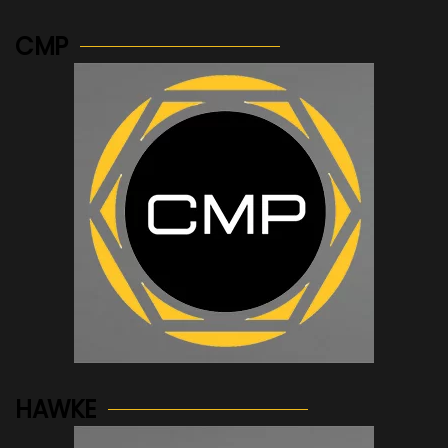
CMP
See more...
HAWKE