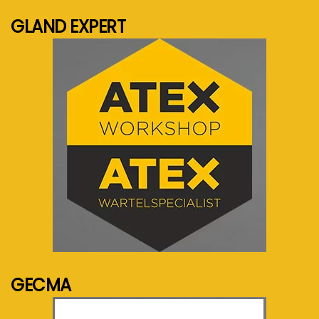
GLAND EXPERT
See more...
GECMA