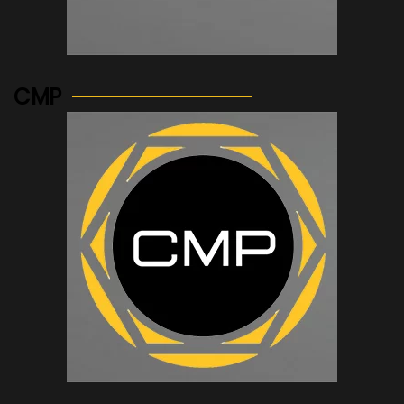
See more...
CMP
See more...