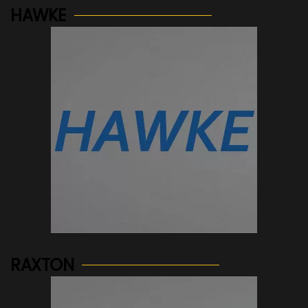
HAWKE
See more...
RAXTON