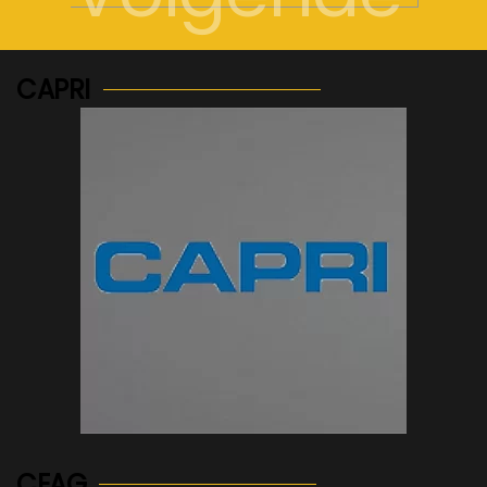
CAPRI
See more...
CEAG