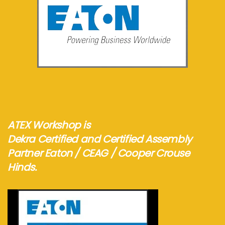
See more...
ATEX Workshop is
Dekra Certified and Certified Assembly
Partner Eaton / CEAG / Cooper Crouse
Hinds.