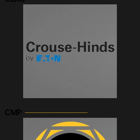
See more...
CMP