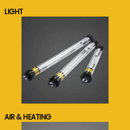
LIGHT
See more...
AIR & HEATING