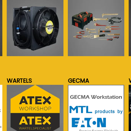
meer info...
meer info...
WARTELS
GECMA