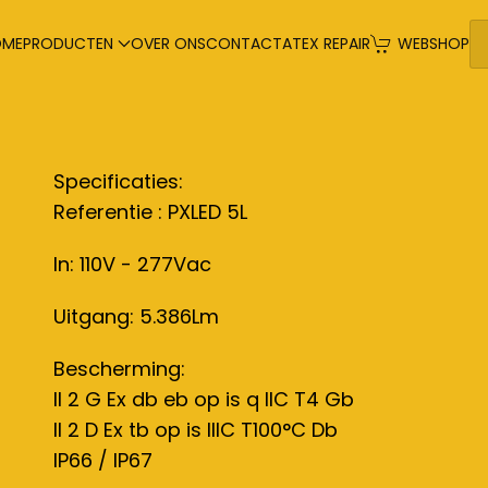
OME
PRODUCTEN
OVER ONS
CONTACT
ATEX REPAIR
WEBSHOP
Specificaties:
Referentie : PXLED 5L
In: 110V - 277Vac
Uitgang: 5.386Lm
Bescherming:
II 2 G Ex db eb op is q IIC T4 Gb
II 2 D Ex tb op is IIIC T100°C Db
IP66 / IP67