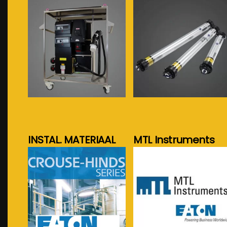
meer info...
meer info...
INSTAL. MATERIAAL
MTL Instruments