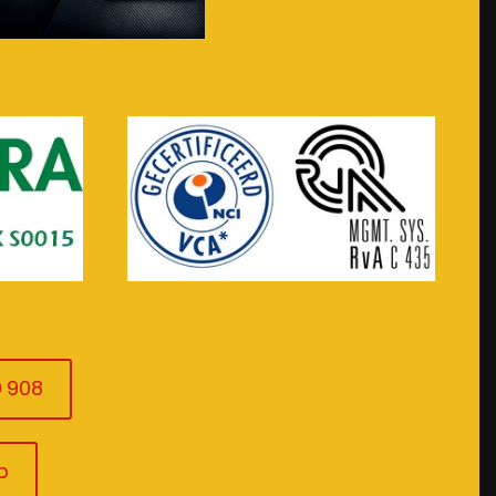
Bezoek de webshop
0 908
p