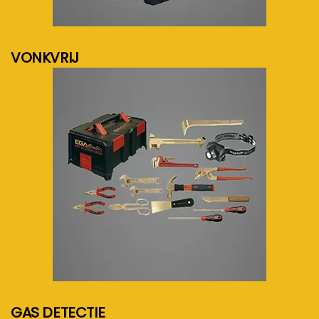
meer info...
VONKVRIJ
meer info...
GAS DETECTIE