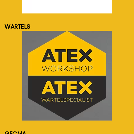
meer info...
WARTELS
meer info...
GECMA