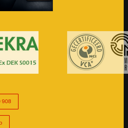
Bezoek de webshop
0 908
p