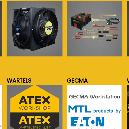
meer info...
meer info...
WARTELS
GECMA