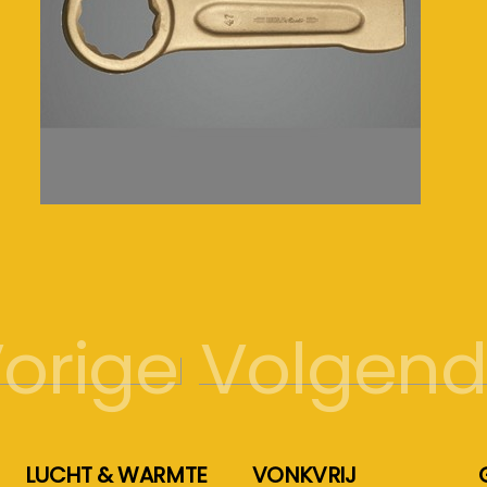
orige
Volgen
LUCHT & WARMTE
VONKVRIJ