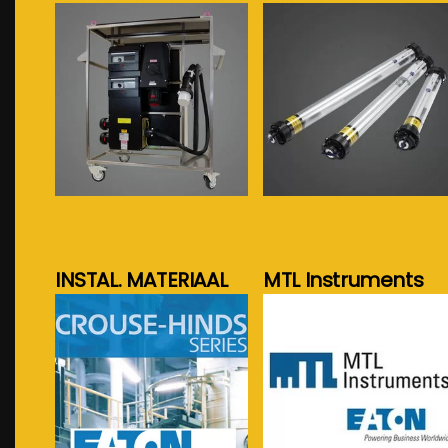
meer info...
meer info...
INSTAL. MATERIAAL
MTL Instruments