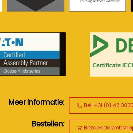
meer info...
meer info...
Meer informatie:
Bel: +31 (0) 46 303
Bestellen:
Bezoek de websho