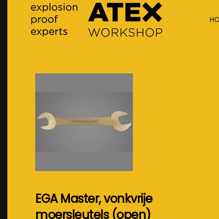
H
Terug naar hoofdinhoud
EGA Master, vonkvrije
moersleutels (open)