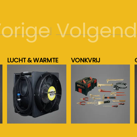
orige
Volgen
LUCHT & WARMTE
VONKVRIJ
meer info...
meer info...