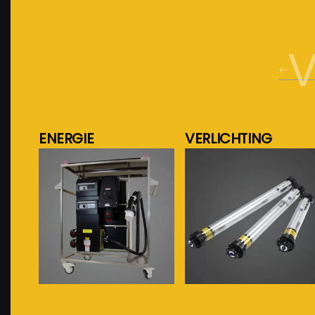
V
ENERGIE
VERLICHTING
meer info...
meer info...