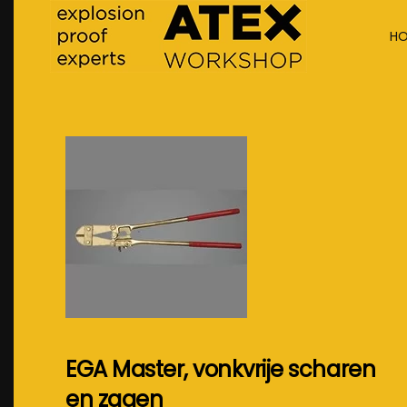
H
Terug naar hoofdinhoud
EGA Master, vonkvrije scharen
en zagen