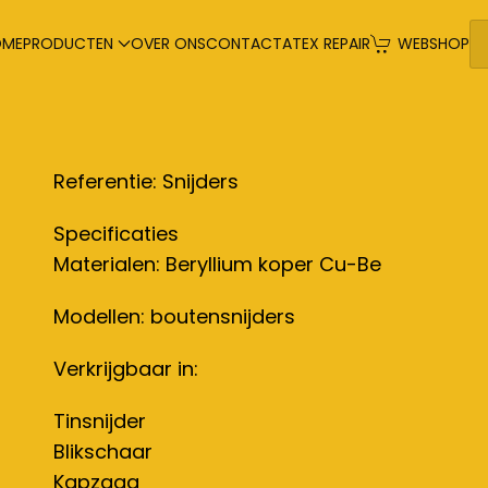
OME
PRODUCTEN
OVER ONS
CONTACT
ATEX REPAIR
WEBSHOP
Referentie: Snijders
Specificaties
Materialen: Beryllium koper Cu-Be
Modellen: boutensnijders
Verkrijgbaar in:
Tinsnijder
Blikschaar
Kapzaag