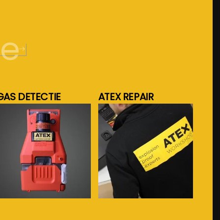
de
GAS DETECTIE
ATEX REPAIR
meer info...
meer info...