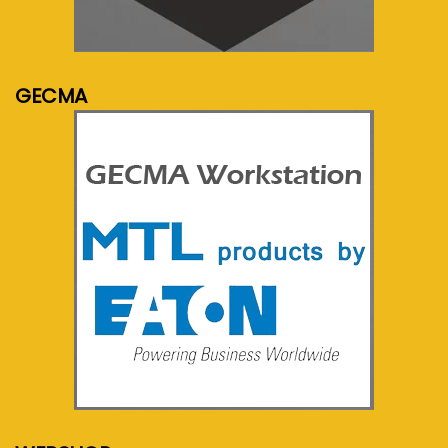
meer info...
GECMA
meer info...