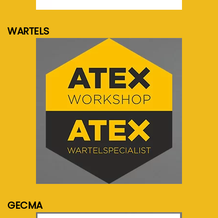
meer info...
WARTELS
meer info...
GECMA