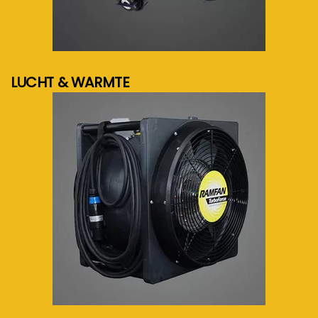
meer info...
LUCHT & WARMTE
meer info...