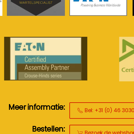
meer info...
meer info...
Meer informatie:
Bel: +31 (0) 46 303
Bestellen:
Bezoek de websho