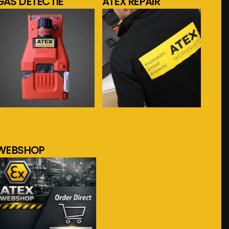
GAS DETECTIE
ATEX REPAIR
meer info...
meer info...
WEBSHOP