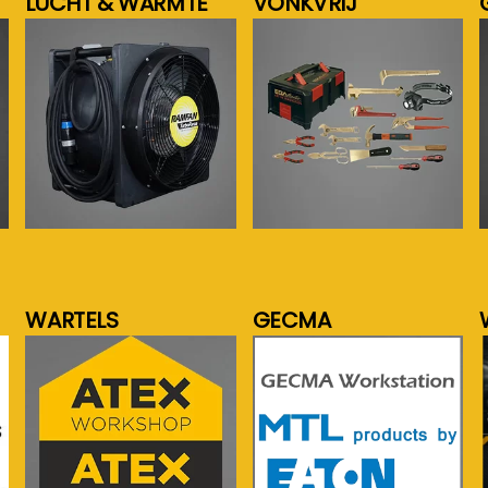
LUCHT & WARMTE
VONKVRIJ
meer info...
meer info...
WARTELS
GECMA