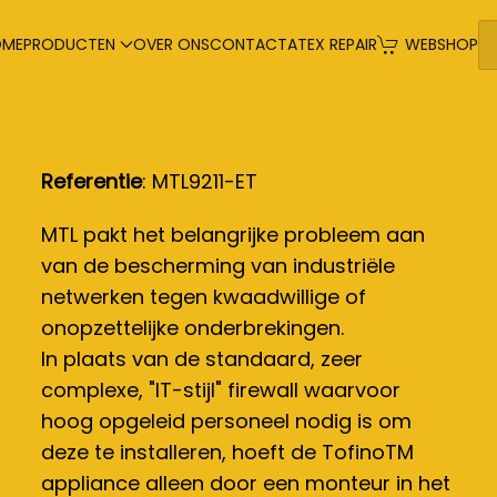
OME
PRODUCTEN
OVER ONS
CONTACT
ATEX REPAIR
WEBSHOP
Referentie
: MTL9211-ET
MTL pakt het belangrijke probleem aan
van de bescherming van industriële
netwerken tegen kwaadwillige of
onopzettelijke onderbrekingen.
In plaats van de standaard, zeer
complexe, "IT-stijl" firewall waarvoor
hoog opgeleid personeel nodig is om
deze te installeren, hoeft de TofinoTM
appliance alleen door een monteur in het