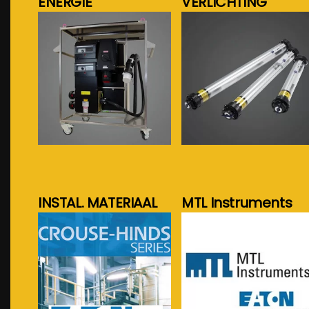
ENERGIE
VERLICHTING
meer info...
meer info...
INSTAL. MATERIAAL
MTL Instruments