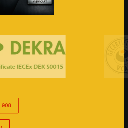
Bezoek de webshop
0 908
p