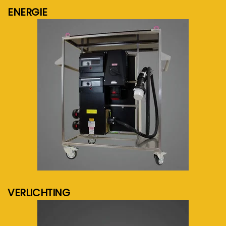
ENERGIE
meer info...
VERLICHTING