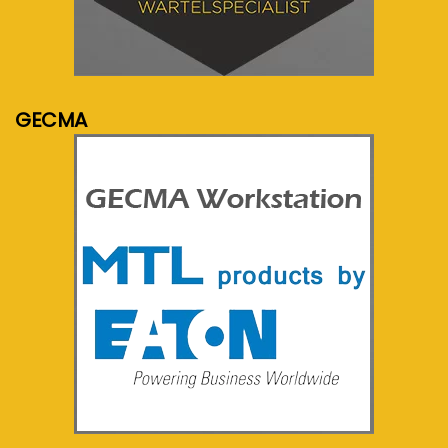
meer info...
GECMA
meer info...