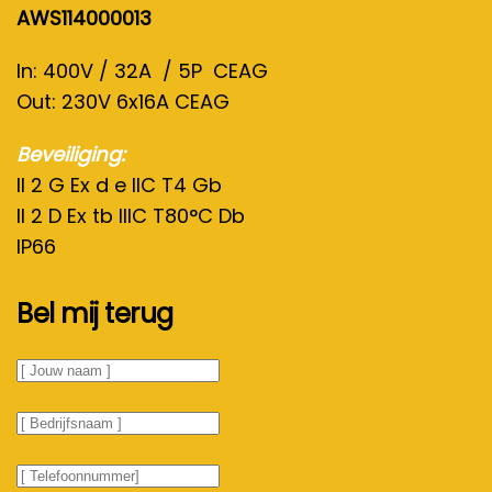
AWS114000013
In: 400V / 32A / 5P CEAG
Out: 230V 6x16A CEAG
Beveiliging:
II 2 G Ex d e IIC T4 Gb
II 2 D Ex tb IIIC T80°C Db
IP66
Bel mij terug