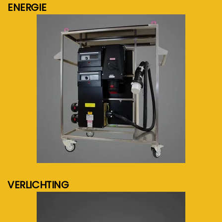
ENERGIE
meer info...
VERLICHTING