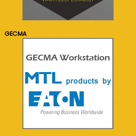
meer info...
GECMA
meer info...