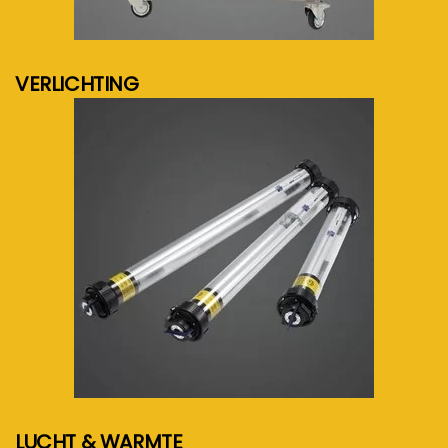
meer info...
VERLICHTING
meer info...
LUCHT & WARMTE