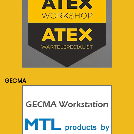
meer info...
GECMA