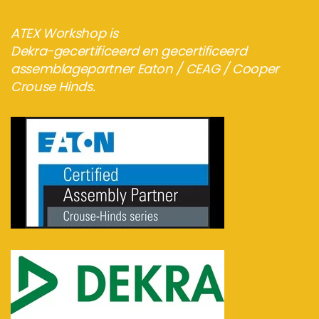
ATEX Workshop is
Dekra-gecertificeerd en gecertificeerd
assemblagepartner Eaton / CEAG / Cooper
Crouse Hinds.