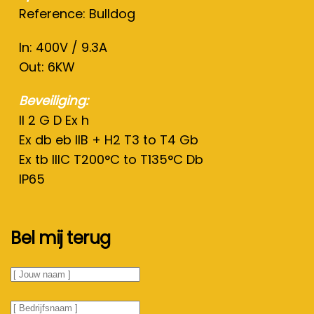
Reference: Bulldog
In: 400V / 9.3A
Out: 6KW
Beveiliging:
II 2 G D Ex h
Ex db eb IIB + H2 T3 to T4 Gb
Ex tb IIIC T200°C to T135°C Db
IP65
Bel mij terug