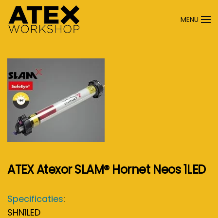
MENU
Terug naar hoofdinhoud
ATEX Atexor SLAM® Hornet Neos 1LED
Specificaties
:
SHN1LED