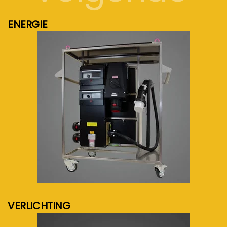
ENERGIE
meer info...
VERLICHTING