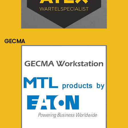
meer info...
GECMA
meer info...