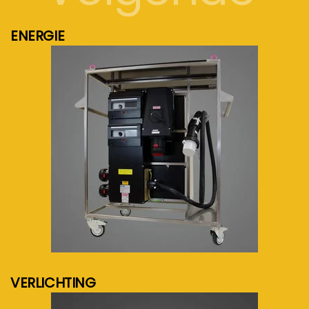
ENERGIE
meer info...
VERLICHTING