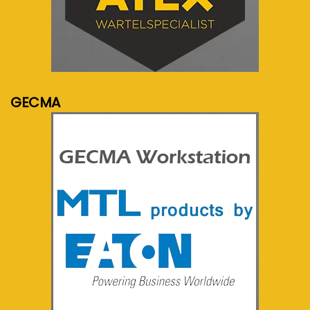
meer info...
GECMA
meer info...