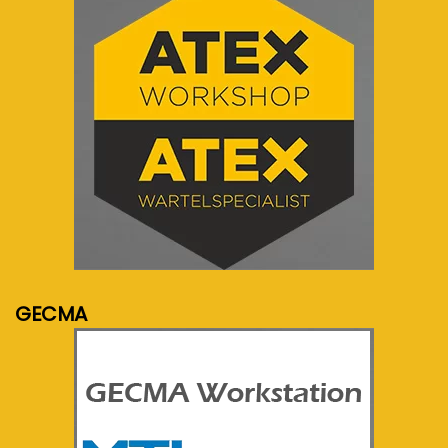
meer info...
GECMA