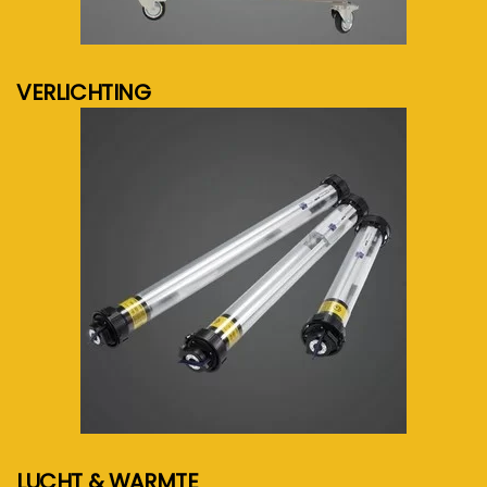
meer info...
VERLICHTING
meer info...
LUCHT & WARMTE