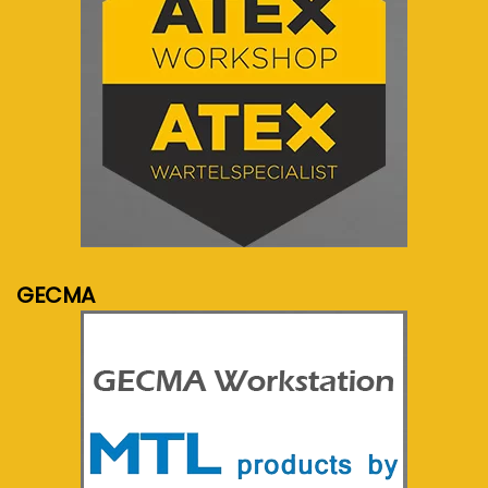
meer info...
GECMA