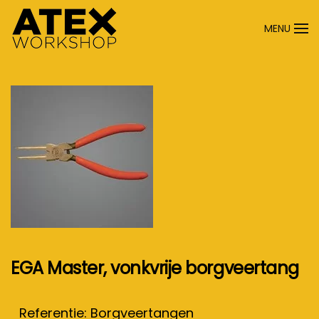
MENU
Terug naar hoofdinhoud
EGA Master, vonkvrije borgveertang
Referentie: Borgveertangen