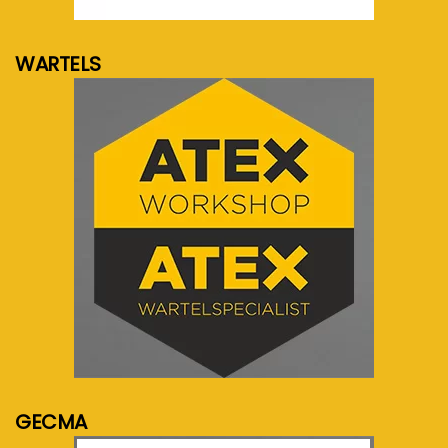
meer info...
WARTELS
meer info...
GECMA