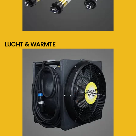
meer info...
LUCHT & WARMTE
meer info...