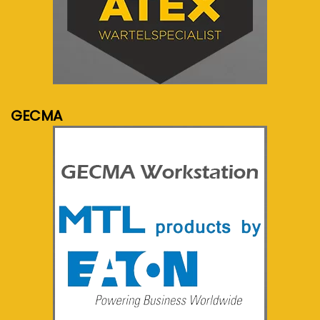
meer info...
GECMA