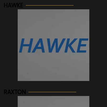
HAWKE
See more...
RAXTON