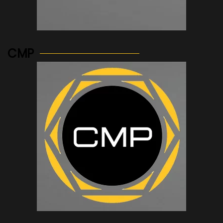
See more...
CMP
See more...