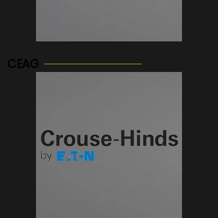
See more...
CEAG
See more...