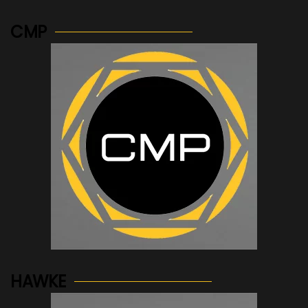
CMP
See more...
HAWKE