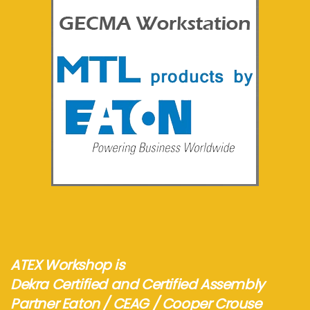
See more...
ATEX Workshop is
Dekra Certified and Certified Assembly
Partner Eaton / CEAG / Cooper Crouse